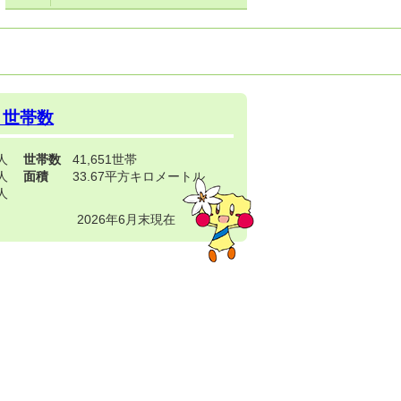
・世帯数
3人
世帯数
41,651世帯
4人
面積
33.67平方キロメートル
9人
2026年6月末現在