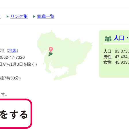
て
リンク集
組織一覧
人口
番地（
地図
）
人口
93,37
男性
47,43
2-47-7320
女性
45,93
日から1月3日を除く）
後7時30分）
ます。