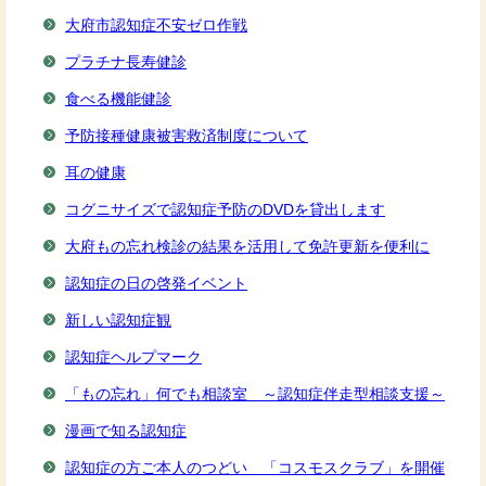
大府市認知症不安ゼロ作戦
プラチナ長寿健診
食べる機能健診
予防接種健康被害救済制度について
耳の健康
コグニサイズで認知症予防のDVDを貸出します
大府もの忘れ検診の結果を活用して免許更新を便利に
認知症の日の啓発イベント
新しい認知症観
認知症ヘルプマーク
「もの忘れ」何でも相談室 ～認知症伴走型相談支援～
漫画で知る認知症
認知症の方ご本人のつどい 「コスモスクラブ」を開催