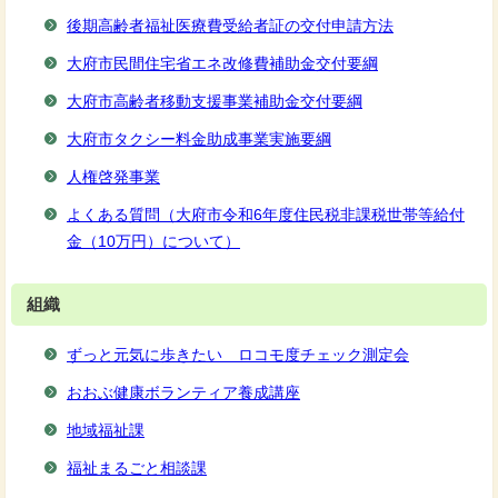
後期高齢者福祉医療費受給者証の交付申請方法
大府市民間住宅省エネ改修費補助金交付要綱
大府市高齢者移動支援事業補助金交付要綱
大府市タクシー料金助成事業実施要綱
人権啓発事業
よくある質問（大府市令和6年度住民税非課税世帯等給付
金（10万円）について）
組織
ずっと元気に歩きたい ロコモ度チェック測定会
おおぶ健康ボランティア養成講座
地域福祉課
福祉まるごと相談課