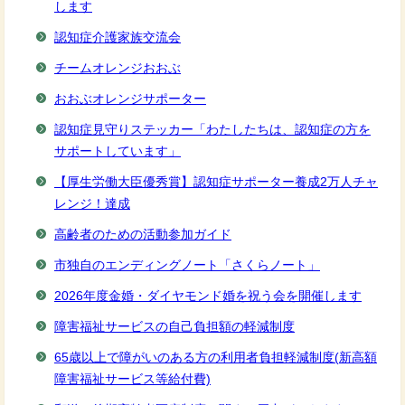
します
認知症介護家族交流会
チームオレンジおおぶ
おおぶオレンジサポーター
認知症見守りステッカー「わたしたちは、認知症の方を
サポートしています」
【厚生労働大臣優秀賞】認知症サポーター養成2万人チャ
レンジ！達成
高齢者のための活動参加ガイド
市独自のエンディングノート「さくらノート」
2026年度金婚・ダイヤモンド婚を祝う会を開催します
障害福祉サービスの自己負担額の軽減制度
65歳以上で障がいのある方の利用者負担軽減制度(新高額
障害福祉サービス等給付費)