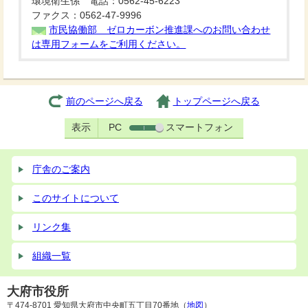
環境衛生係 電話：0562-45-6223
ファクス：0562-47-9996
市民協働部 ゼロカーボン推進課へのお問い合わせ
は専用フォームをご利用ください。
前のページへ戻る
トップページへ戻る
表示
PC
スマートフォン
庁舎のご案内
このサイトについて
リンク集
組織一覧
大府市役所
〒474-8701 愛知県大府市中央町五丁目70番地（
地図
）