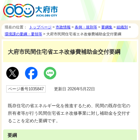
現在の位置：
トップページ
>
市政情報
>
条例・規則等
>
要綱集
>
組織別
>
環境課の要綱・要領等
> 大府市民間住宅省エネ改修費補助金交付要綱
大府市民間住宅省エネ改修費補助金交付要綱
ページ番号1035847
更新日 2026年5月22日
既存住宅の省エネルギー化を推進するため、民間の既存住宅の
所有者等が行う民間住宅省エネ改修事業に対し補助金を交付す
ることを定めた要綱です。
要綱