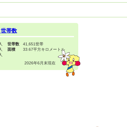
・世帯数
3人
世帯数
41,651世帯
4人
面積
33.67平方キロメートル
9人
2026年6月末現在