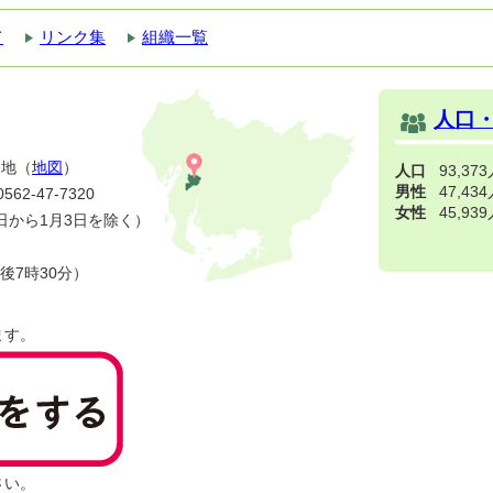
て
リンク集
組織一覧
人口
番地（
地図
）
人口
93,37
男性
47,43
2-47-7320
女性
45,93
日から1月3日を除く）
後7時30分）
ます。
さい。