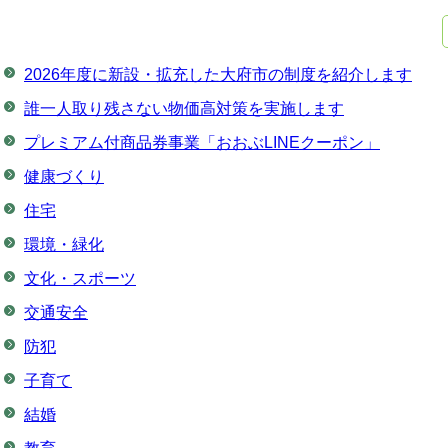
2026年度に新設・拡充した大府市の制度を紹介します
誰一人取り残さない物価高対策を実施します
プレミアム付商品券事業「おおぶLINEクーポン」
健康づくり
住宅
環境・緑化
文化・スポーツ
交通安全
防犯
子育て
結婚