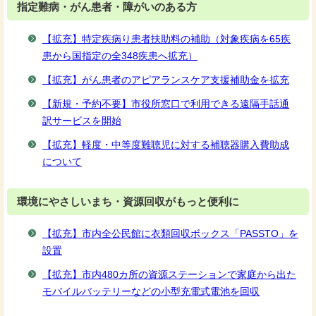
指定難病・がん患者・障がいのある方
【拡充】特定疾病り患者扶助料の補助（対象疾病を65疾
患から国指定の全348疾患へ拡充）
【拡充】がん患者のアピアランスケア支援補助金を拡充
【新規・予約不要】市役所窓口で利用できる遠隔手話通
訳サービスを開始
【拡充】軽度・中等度難聴児に対する補聴器購入費助成
について
環境にやさしいまち・資源回収がもっと便利に
【拡充】市内全公民館に衣類回収ボックス「PASSTO」を
設置
【拡充】市内480カ所の資源ステーションで家庭から出た
モバイルバッテリーなどの小型充電式電池を回収