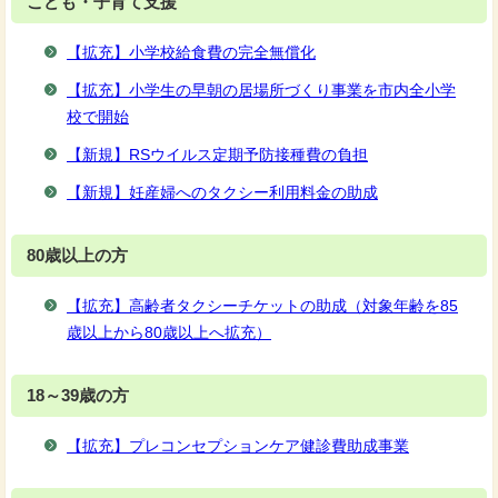
こども・子育て支援
【拡充】小学校給食費の完全無償化
【拡充】小学生の早朝の居場所づくり事業を市内全小学
校で開始
【新規】RSウイルス定期予防接種費の負担
【新規】妊産婦へのタクシー利用料金の助成
80歳以上の方
【拡充】高齢者タクシーチケットの助成（対象年齢を85
歳以上から80歳以上へ拡充）
18～39歳の方
【拡充】プレコンセプションケア健診費助成事業