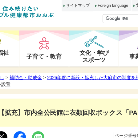
サイトマップ
Foreign language
福祉
文化・学び
子育て・教育
事
スポーツ
し
>
補助金・助成金
>
2026年度に新設・拡充した大府市の制度を
を設置
【拡充】市内全公民館に衣類回収ボックス「PA
ページ番号10