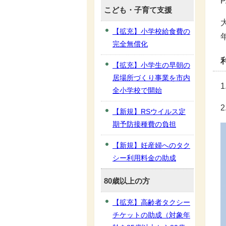
こども・子育て支援
【拡充】小学校給食費の
完全無償化
【拡充】小学生の早朝の
居場所づくり事業を市内
全小学校で開始
【新規】RSウイルス定
期予防接種費の負担
【新規】妊産婦へのタク
シー利用料金の助成
80歳以上の方
【拡充】高齢者タクシー
チケットの助成（対象年