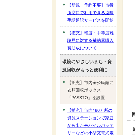
【新規・予約不要】市役
所窓口で利用できる遠隔
手話通訳サービスを開始
【拡充】軽度・中等度難
聴児に対する補聴器購入
費助成について
環境にやさしいまち・資
源回収がもっと便利に
【拡充】市内全公民館に
衣類回収ボックス
「PASSTO」を設置
【拡充】市内480カ所の
資源ステーションで家庭
から出たモバイルバッテ
リーなどの小型充電式電