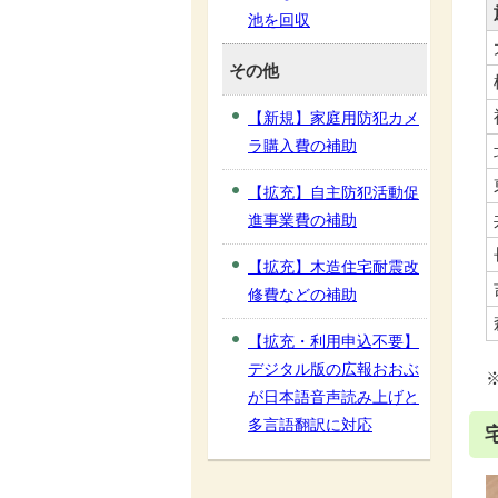
池を回収
その他
【新規】家庭用防犯カメ
ラ購入費の補助
【拡充】自主防犯活動促
進事業費の補助
【拡充】木造住宅耐震改
修費などの補助
【拡充・利用申込不要】
デジタル版の広報おおぶ
が日本語音声読み上げと
多言語翻訳に対応