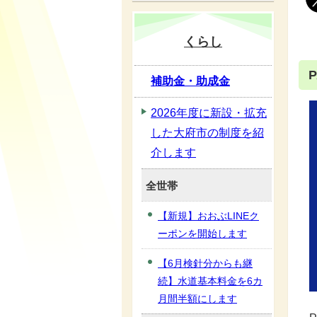
くらし
補助金・助成金
2026年度に新設・拡充
した大府市の制度を紹
介します
全世帯
【新規】おおぶLINEク
ーポンを開始します
【6月検針分からも継
続】水道基本料金を6カ
月間半額にします