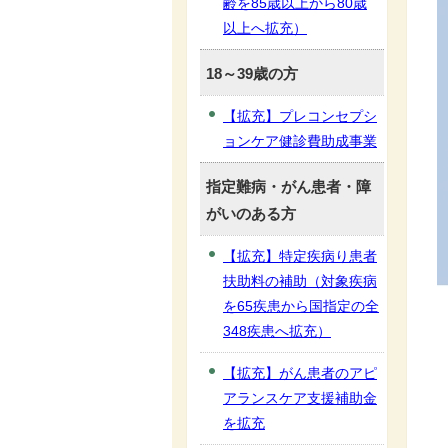
齢を85歳以上から80歳
以上へ拡充）
18～39歳の方
【拡充】プレコンセプシ
ョンケア健診費助成事業
指定難病・がん患者・障
がいのある方
【拡充】特定疾病り患者
扶助料の補助（対象疾病
を65疾患から国指定の全
348疾患へ拡充）
【拡充】がん患者のアピ
アランスケア支援補助金
を拡充