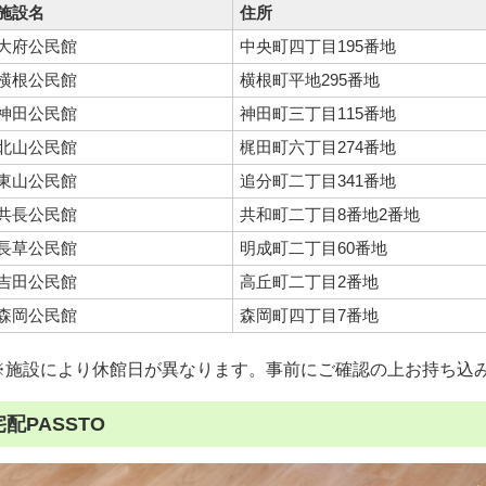
施設名
住所
大府公民館
中央町四丁目195番地
横根公民館
横根町平地295番地
神田公民館
神田町三丁目115番地
北山公民館
梶田町六丁目274番地
東山公民館
追分町二丁目341番地
共長公民館
共和町二丁目8番地2番地
長草公民館
明成町二丁目60番地
吉田公民館
高丘町二丁目2番地
森岡公民館
森岡町四丁目7番地
※施設により休館日が異なります。事前にご確認の上お持ち込
宅配PASSTO