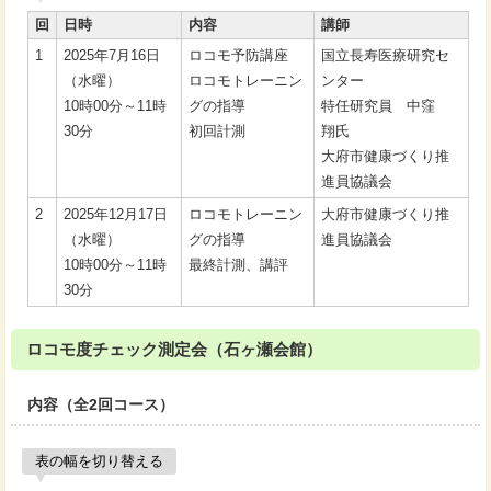
回
日時
内容
講師
1
2025年7月16日
ロコモ予防講座
国立長寿医療研究セ
（水曜）
ロコモトレーニン
ンター
10時00分～11時
グの指導
特任研究員 中窪
30分
初回計測
翔氏
大府市健康づくり推
進員協議会
2
2025年12月17日
ロコモトレーニン
大府市健康づくり推
（水曜）
グの指導
進員協議会
10時00分～11時
最終計測、講評
30分
ロコモ度チェック測定会（石ヶ瀬会館）
内容（全2回コース）
表の幅を切り替える