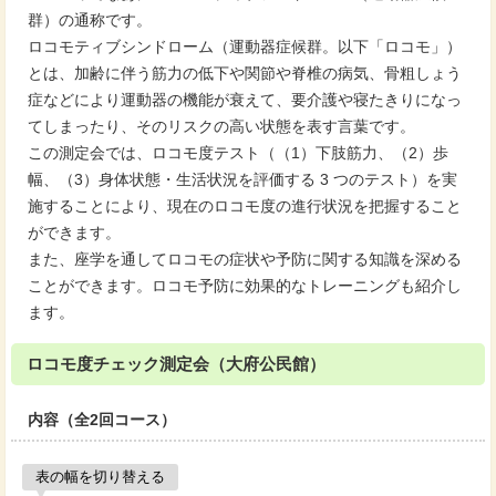
群）の通称です。
ロコモティブシンドローム（運動器症候群。以下「ロコモ」）
とは、加齢に伴う筋力の低下や関節や脊椎の病気、骨粗しょう
症などにより運動器の機能が衰えて、要介護や寝たきりになっ
てしまったり、そのリスクの高い状態を表す言葉です。
この測定会では、ロコモ度テスト（（1）下肢筋力、（2）歩
幅、（3）身体状態・生活状況を評価する 3 つのテスト）を実
施することにより、現在のロコモ度の進行状況を把握すること
ができます。
また、座学を通してロコモの症状や予防に関する知識を深める
ことができます。ロコモ予防に効果的なトレーニングも紹介し
ます。
ロコモ度チェック測定会（大府公民館）
内容（全2回コース）
表の幅を切り替える