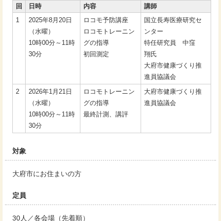
回
日時
内容
講師
1
2025年8月20日
ロコモ予防講座
国立長寿医療研究セ
（水曜）
ロコモトレーニン
ンター
10時00分～11時
グの指導
特任研究員 中窪
30分
初回測定
翔氏
大府市健康づくり推
進員協議会
2
2026年1月21日
ロコモトレーニン
大府市健康づくり推
（水曜）
グの指導
進員協議会
10時00分～11時
最終計測、講評
30分
対象
大府市にお住まいの方
定員
30人／各会場（先着順）