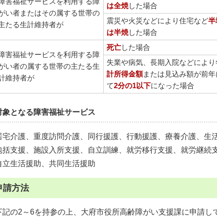
障害福祉サービスを利用する障
は全焼
した場合
がい者またはその属する世帯の
震災や火災などにより住宅など
半
主たる生計維持者が
は半焼
した場合
死亡
した場合
障害福祉サービスを利用する障
失業や病気、長期入院などにより
がい者の属する世帯の主たる生
計所得金額
または見込み額が前年
計維持者が
て
2分の1以下
になった場合
対象となる障害福祉サービス
居宅介護、重度訪問介護、同行援護、行動援護、療養介護、生
包括支援、施設入所支援、自立訓練、就労移行支援、就労継続支
自立生活援助、共同生活援助
申請方法
下記の2～6を持参の上、大府市役所高齢障がい支援課に申請し