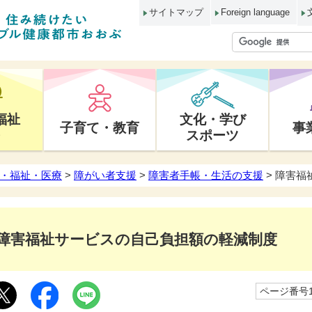
サイトマップ
Foreign language
福祉
文化・学び
子育て・教育
事
スポーツ
・福祉・医療
>
障がい者支援
>
障害者手帳・生活の支援
> 障害
障害福祉サービスの自己負担額の軽減制度
ページ番号10