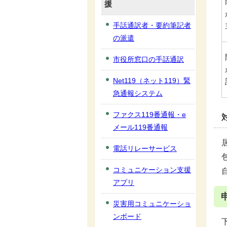
援
手話通訳者・要約筆記者
の派遣
市役所窓口の手話通訳
Net119（ネット119）緊
急通報システム
ファクス119番通報・e
メール119番通報
電話リレーサービス
コミュニケーション支援
アプリ
災害用コミュニケーショ
ンボード