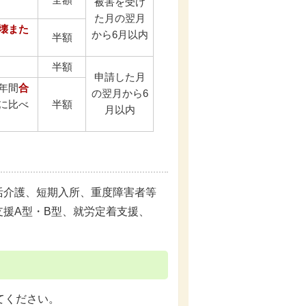
被害を受け
た月の翌月
壊また
から6月以内
半額
半額
申請した月
年間
合
の翌月から6
に比べ
半額
月以内
活介護、短期入所、重度障害者等
援A型・B型、就労定着支援、
てください。