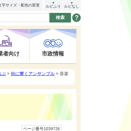
文字サイズ・配色の変更
ルビふり
ルビなし
業者向け
市政情報
おぶ
>
街に響くアンサンブル
> 音楽
ページ番号1039726