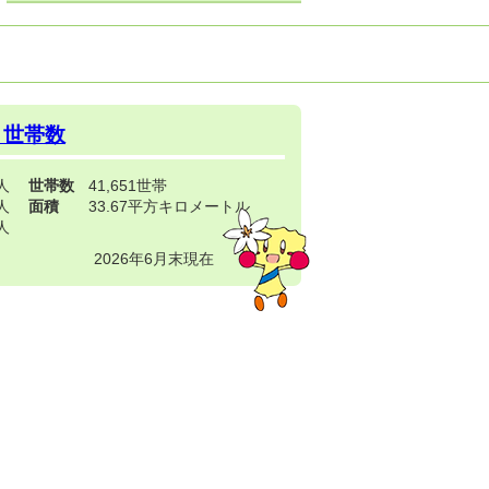
・世帯数
3人
世帯数
41,651世帯
4人
面積
33.67平方キロメートル
9人
2026年6月末現在