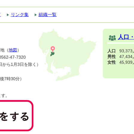
て
リンク集
組織一覧
人口
番地（
地図
）
人口
93,37
男性
47,43
2-47-7320
女性
45,93
日から1月3日を除く）
後7時30分）
ます。