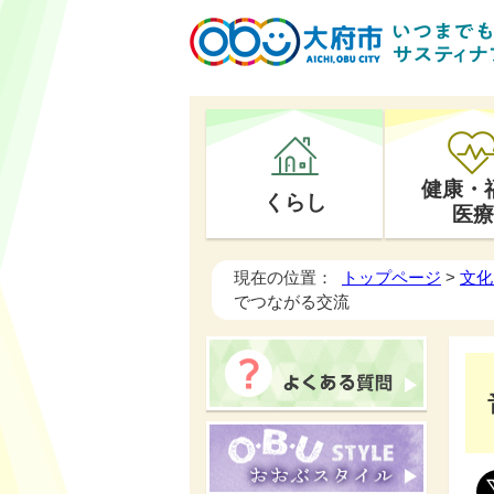
健康・
くらし
医療
現在の位置：
トップページ
>
文化
でつながる交流