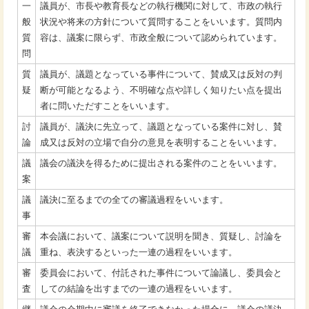
一
議員が、市長や教育長などの執行機関に対して、市政の執行
般
状況や将来の方針について質問することをいいます。質問内
質
容は、議案に限らず、市政全般について認められています。
問
質
議員が、議題となっている事件について、賛成又は反対の判
疑
断が可能となるよう、不明確な点や詳しく知りたい点を提出
者に問いただすことをいいます。
討
議員が、議決に先立って、議題となっている案件に対し、賛
論
成又は反対の立場で自分の意見を表明することをいいます。
議
議会の議決を得るために提出される案件のことをいいます。
案
議
議決に至るまでの全ての審議過程をいいます。
事
審
本会議において、議案について説明を聞き、質疑し、討論を
議
重ね、表決するといった一連の過程をいいます。
審
委員会において、付託された事件について論議し、委員会と
査
しての結論を出すまでの一連の過程をいいます。