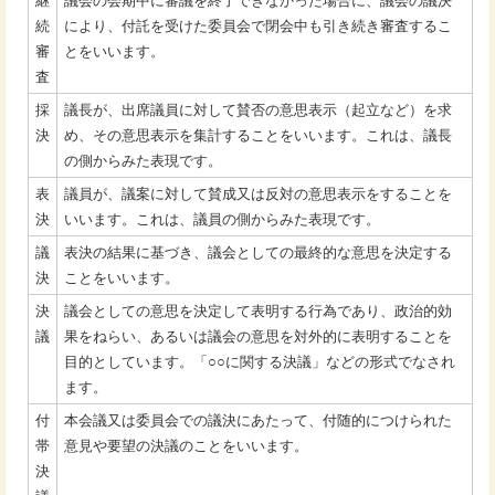
継
議会の会期中に審議を終了できなかった場合に、議会の議決
続
により、付託を受けた委員会で閉会中も引き続き審査するこ
審
とをいいます。
査
採
議長が、出席議員に対して賛否の意思表示（起立など）を求
決
め、その意思表示を集計することをいいます。これは、議長
の側からみた表現です。
表
議員が、議案に対して賛成又は反対の意思表示をすることを
決
いいます。これは、議員の側からみた表現です。
議
表決の結果に基づき、議会としての最終的な意思を決定する
決
ことをいいます。
決
議会としての意思を決定して表明する行為であり、政治的効
議
果をねらい、あるいは議会の意思を対外的に表明することを
目的としています。「○○に関する決議」などの形式でなされ
ます。
付
本会議又は委員会での議決にあたって、付随的につけられた
帯
意見や要望の決議のことをいいます。
決