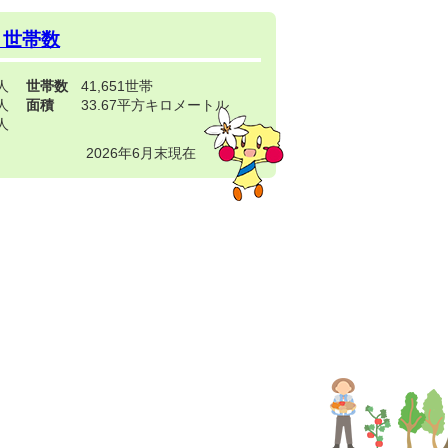
・世帯数
3人
世帯数
41,651世帯
4人
面積
33.67平方キロメートル
9人
2026年6月末現在