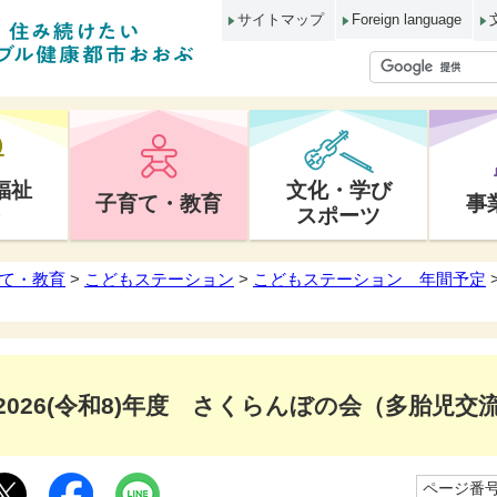
サイトマップ
Foreign language
福祉
文化・学び
子育て・教育
事
スポーツ
て・教育
>
こどもステーション
>
こどもステーション 年間予定
2026(令和8)年度 さくらんぼの会（多胎児
ページ番号1