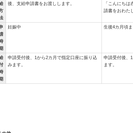
給
後、支給申請書をお渡しします。
「こんにちは
方
請書をおわた
法
申
妊娠中
生後4カ月頃ま
請
時
期
給
申請受付後、1から2カ月で指定口座に振り込
申請受付後、
付
みます。
ます。
時
期