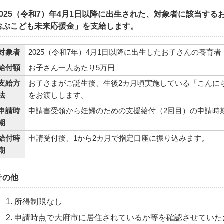
2025（令和7）年4月1日以降に出生された、対象者に該当す
おぶこども未来応援金」を支給します。
対象者
2025（令和7年）4月1日以降に出生したお子さんの養育者
給付額
お子さん一人あたり5万円
支給方
お子さまがご誕生後、生後2カ月頃実施している「こんに
法
をお渡しします。
申請時
申請書受領から妊婦のための支援給付（2回目）の申請時
期
給付時
申請受付後、1から2カ月で指定口座に振り込みます。
期
その他
所得制限なし
申請時点で大府市に居住されているか等を確認させていた