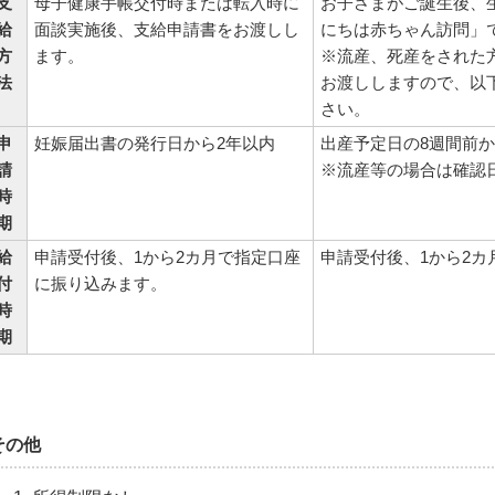
支
母子健康手帳交付時または転入時に
お子さまがご誕生後、
給
面談実施後、支給申請書をお渡しし
にちは赤ちゃん訪問」
方
ます。
※流産、死産をされた
法
お渡ししますので、以
さい。
申
妊娠届出書の発行日から2年以内
出産予定日の8週間前か
請
※流産等の場合は確認
時
期
給
申請受付後、1から2カ月で指定口座
申請受付後、1から2
付
に振り込みます。
時
期
その他