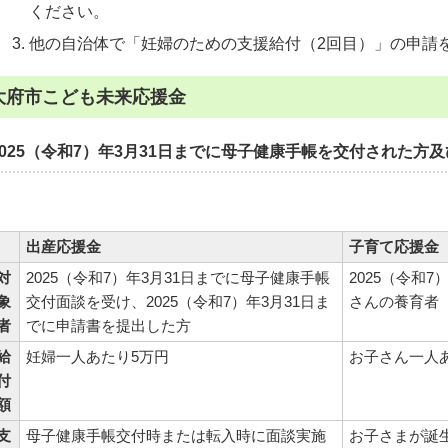
ください。
他の自治体で「妊婦のための支援給付（2回目）」の申請
大府市こども未来応援金
2025（令和7）年3月31日までに母子健康手帳を交付された方
出産応援金
子育て応援金
対
2025（令和7）年3月31日までに母子健康手帳
2025（令和
象
交付面談を受け、2025（令和7）年3月31日ま
さんの養育者
者
でに申請書を提出した方
給
妊婦一人あたり5万円
お子さん一人あ
付
額
支
母子健康手帳交付時または転入時に面談実施
お子さまが誕