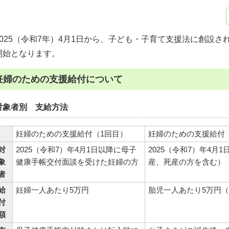
2025（令和7年）4月1日から、子ども・子育て支援法に創設
開始となります。
妊婦のための支援給付について
対象者別 支給方法
妊婦のための支援給付（1回目）
妊婦のための支援給付
対
2025（令和7）年4月1日以降に母子
2025（令和7）年4
象
健康手帳交付面談を受けた妊婦の方
産、死産の方を含む）
者
給
妊婦一人あたり5万円
胎児一人あたり5万円
付
額