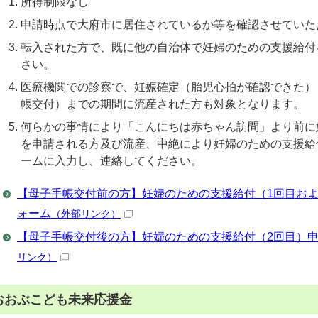
所得制限なし
申請時点で大府市に居住されているか等を確認させていた
転入された方で、既に他の自治体で妊婦のための支援給付
さい。
医療機関での診察で、妊娠確定（胎児心拍が確認できた）
帳交付）までの期間に流産された方も対象となります。
何らかの事情により「こんにちは赤ちゃん訪問」より前に
を申請される方及び流産、中絶により妊婦のための支援給
ームに入力し、連絡してください。
【母子手帳交付前の方】妊婦のための支援給付（1回目およ
ォーム
（外部リンク）
【母子手帳交付後の方】妊婦のための支援給付（2回目）
リンク）
おおぶこども未来応援金