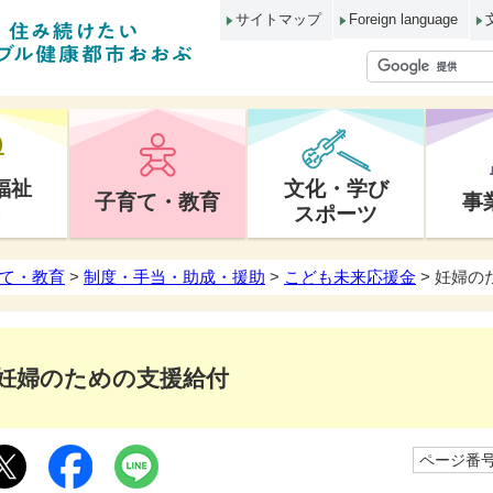
サイトマップ
Foreign language
福祉
文化・学び
子育て・教育
事
スポーツ
て・教育
>
制度・手当・助成・援助
>
こども未来応援金
> 妊婦の
妊婦のための支援給付
ページ番号1