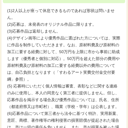
(1)2人以上が座って休息できるものであれば形状は問いませ
ん。
(2)応募は、未発表のオリジナル作品に限ります。
(3)応募作品は返却しません。
(4)デザイン画等により優秀作品に選ばれた方については、実際
に作品を制作していただきます。なお、原材料費及び原材料の
加工に要する経費に対して、50万円を上限に市から事前に助成
します（優秀者と個別に対応）。50万円を超えた部分の費用や
原材料費及び原材料の加工に要する経費以外の費用について
は、自己負担となります（「すわるアート実費交付金交付要
綱」参照）。
(5) 応募時にいただく個人情報は審査、表彰などに関する連絡
のみに使用し、本人の同意なく第三者に提供しません。但し、
応募作品を掲示する場合及び優秀作品については、氏名、住所
（都道府県又は市町村）、職業（学校・学年）は公表します。
(6)応募作品について第三者から法令に基づく特許、実用新案、
意匠、商標、著作権等の権利侵害の損害賠償が提起された場合
は、市は一切の責任を負いません。また、市が損害を被った場