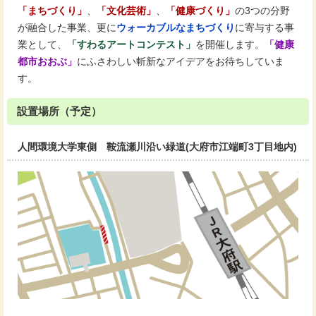
「まちづくり」
、
「文化芸術」
、
「健康づくり」
の3つの分野
が融合した事業、更に
ウォーカブルなまちづくり
に寄与する事
業として、
「すわるアートコンテスト」
を開催します。
「健康
都市おおぶ」
にふさわしい斬新なアイデアをお待ちしていま
す。
設置場所（予定）
人間環境大学東側 鞍流瀬川沿い緑道(大府市江端町3丁目地内)