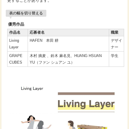
更することがあります。
表の幅を切り替える
優秀作品
作品名
応募者名
職業
Living
HAFEN 本田 耕
デザイ
Layer
ナー
GRAPE
木村 摘麦 、鈴木 麻名見、HUANG HSUAN
学生
CUBES
YU（ファン シュアン ユ）