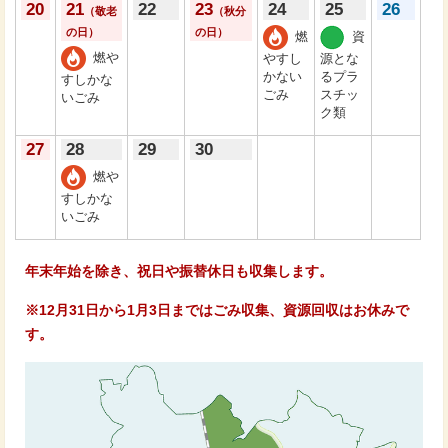
20
21
22
23
24
25
26
（敬老
（秋分
の日）
の日）
燃
資
燃や
やすし
源とな
かない
るプラ
すしかな
ごみ
スチッ
いごみ
ク類
27
28
29
30
燃や
すしかな
いごみ
年末年始を除き、祝日や振替休日も収集します。
※12月31日から1月3日まではごみ収集、資源回収はお休みで
す。