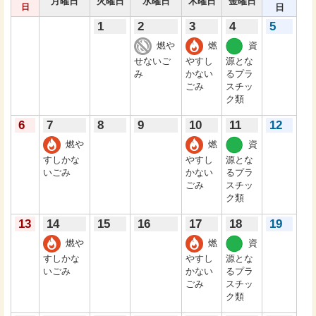
月曜日
火曜日
水曜日
木曜日
金曜日
日
日
1
2
3
4
5
燃や
燃
資
せないご
やすし
源とな
み
かない
るプラ
ごみ
スチッ
ク類
6
7
8
9
10
11
12
燃や
燃
資
すしかな
やすし
源とな
いごみ
かない
るプラ
ごみ
スチッ
ク類
13
14
15
16
17
18
19
燃や
燃
資
すしかな
やすし
源とな
いごみ
かない
るプラ
ごみ
スチッ
ク類