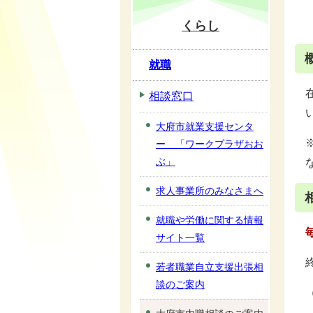
くらし
就職
相談窓口
大府市就業支援センタ
ー 「ワークプラザおお
ぶ」
求人事業所のみなさまへ
就職や労働に関する情報
サイト一覧
若者職業自立支援出張相
談のご案内