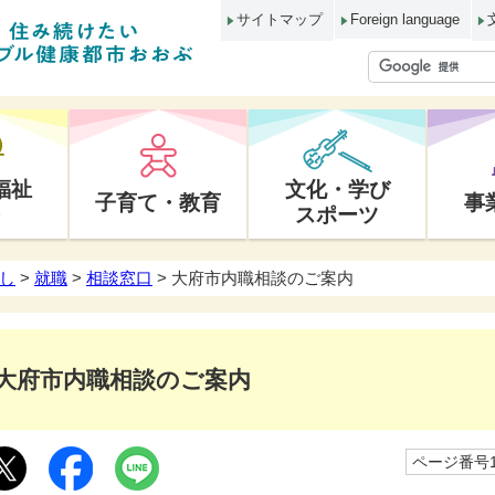
サイトマップ
Foreign language
福祉
文化・学び
子育て・教育
事
スポーツ
し
>
就職
>
相談窓口
> 大府市内職相談のご案内
大府市内職相談のご案内
ページ番号10