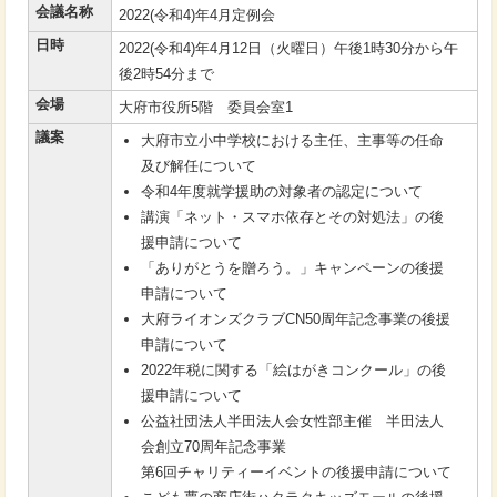
会議名称
2022(令和4)年4月定例会
日時
2022(令和4)年4月12日（火曜日）午後1時30分から午
後2時54分まで
会場
大府市役所5階 委員会室1
議案
大府市立小中学校における主任、主事等の任命
及び解任について
令和4年度就学援助の対象者の認定について
講演「ネット・スマホ依存とその対処法」の後
援申請について
「ありがとうを贈ろう。」キャンペーンの後援
申請について
大府ライオンズクラブCN50周年記念事業の後援
申請について
2022年税に関する「絵はがきコンクール」の後
援申請について
公益社団法人半田法人会女性部主催 半田法人
会創立70周年記念事業
第6回チャリティーイベントの後援申請について