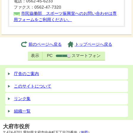
電話：0562-45-6233
ファクス：0562-47-7320
市民協働部 スポーツ振興室へのお問い合わせは専
用フォームをご利用ください。
前のページへ戻る
トップページへ戻る
表示
PC
スマートフォン
庁舎のご案内
このサイトについて
リンク集
組織一覧
大府市役所
〒474-8701 愛知県大府市中央町五丁目70番地（
地図
）