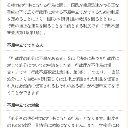
公権力の行使に当たる行為に関し、国民が簡易迅速かつ公正な
手続の下で広く行政庁に対する不服申立てができるための制度
を定めることにより、国民の権利利益の救済を図るとともに、
行政の適正な運営を図ることを目的とする制度です（行政不服
審査法第1条第1項）。
不服申立てできる人
「行政庁の処分に不服がある者」又は「法令に基づき行政庁に
対して処分についての申請をした者（行政庁が不作為の場
合）」です（行政不服審査法第2条、第3条）。つまり、「当該
処分により自己の権利若しくは法律上保護された利益を侵害さ
れ又は必然的に侵害されるおそれのある者」が不服申立てを行
うことができます。
不服申立ての対象
「処分その他公権力の行使に当たる行為」となります。制度そ
のものの改廃・苦情等は対象になりません。また、学校等にお