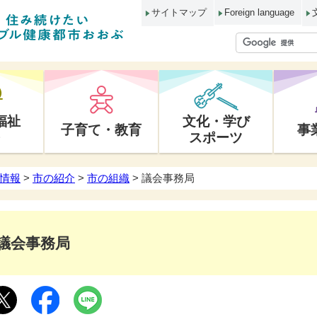
サイトマップ
Foreign language
福祉
文化・学び
子育て・教育
事
スポーツ
情報
>
市の紹介
>
市の組織
> 議会事務局
議会事務局