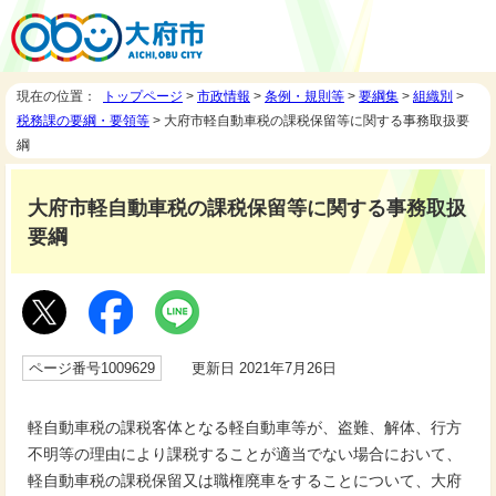
現在の位置：
トップページ
>
市政情報
>
条例・規則等
>
要綱集
>
組織別
>
税務課の要綱・要領等
> 大府市軽自動車税の課税保留等に関する事務取扱要
綱
大府市軽自動車税の課税保留等に関する事務取扱
要綱
ページ番号1009629
更新日 2021年7月26日
軽自動車税の課税客体となる軽自動車等が、盗難、解体、行方
不明等の理由により課税することが適当でない場合において、
軽自動車税の課税保留又は職権廃車をすることについて、大府