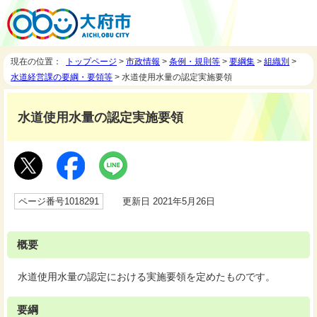
現在の位置：
トップページ
>
市政情報
>
条例・規則等
>
要綱集
>
組織別
>
水道経営課の要綱・要領等
> 水道使用水量の認定実施要領
水道使用水量の認定実施要領
ページ番号1018291
更新日 2021年5月26日
概要
水道使用水量の認定における実施要領を定めたものです。
要綱