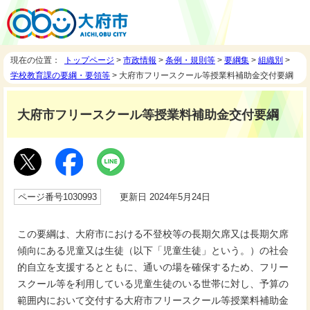
現在の位置：
トップページ
>
市政情報
>
条例・規則等
>
要綱集
>
組織別
>
学校教育課の要綱・要領等
> 大府市フリースクール等授業料補助金交付要綱
大府市フリースクール等授業料補助金交付要綱
ページ番号1030993
更新日 2024年5月24日
この要綱は、大府市における不登校等の長期欠席又は長期欠席
傾向にある児童又は生徒（以下「児童生徒」という。）の社会
的自立を支援するとともに、通いの場を確保するため、フリー
スクール等を利用している児童生徒のいる世帯に対し、予算の
範囲内において交付する大府市フリースクール等授業料補助金