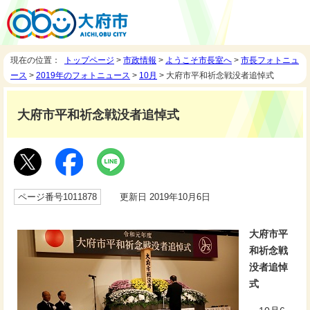
現在の位置：
トップページ
>
市政情報
>
ようこそ市長室へ
>
市長フォトニュ
ース
>
2019年のフォトニュース
>
10月
> 大府市平和祈念戦没者追悼式
大府市平和祈念戦没者追悼式
ページ番号1011878
更新日 2019年10月6日
大府市平
和祈念戦
没者追悼
式