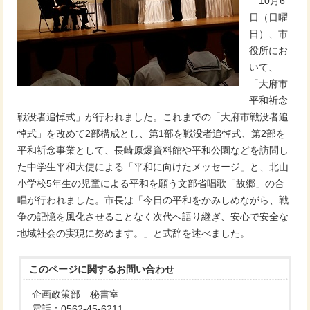
10月6
日（日曜
日）、市
役所にお
いて、
「大府市
平和祈念
戦没者追悼式」が行われました。これまでの「大府市戦没者追
悼式」を改めて2部構成とし、第1部を戦没者追悼式、第2部を
平和祈念事業として、長崎原爆資料館や平和公園などを訪問し
た中学生平和大使による「平和に向けたメッセージ」と、北山
小学校5年生の児童による平和を願う文部省唱歌「故郷」の合
唱が行われました。市長は「今日の平和をかみしめながら、戦
争の記憶を風化させることなく次代へ語り継ぎ、安心で安全な
地域社会の実現に努めます。」と式辞を述べました。
このページに関する
お問い合わせ
企画政策部 秘書室
電話：0562-45-6211