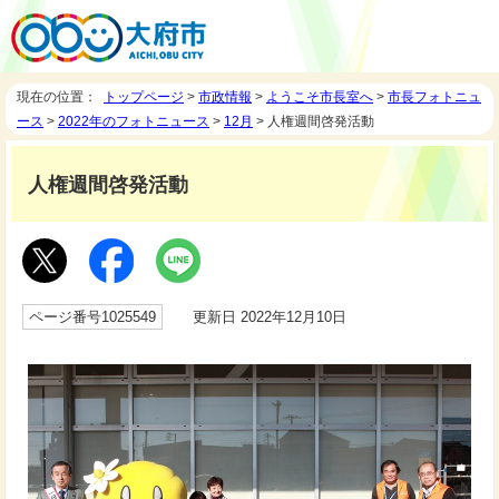
現在の位置：
トップページ
>
市政情報
>
ようこそ市長室へ
>
市長フォトニュ
ース
>
2022年のフォトニュース
>
12月
> 人権週間啓発活動
人権週間啓発活動
ページ番号1025549
更新日 2022年12月10日