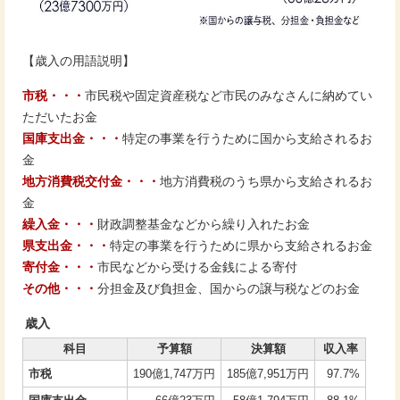
【歳入の用語説明】
市税・・・
市民税や固定資産税など市民のみなさんに納めてい
ただいたお金
国庫支出金・・・
特定の事業を行うために国から支給されるお
金
地方消費税交付金・・・
地方消費税のうち県から支給されるお
金
繰入金・・・
財政調整基金などから繰り入れたお金
県支出金・・・
特定の事業を行うために県から支給されるお金
寄付金・・・
市民などから受ける金銭による寄付
その他・・・
分担金及び負担金、国からの譲与税などのお金
歳入
科目
予算額
決算額
収入率
市税
190億1,747万円
185億7,951万円
97.7%