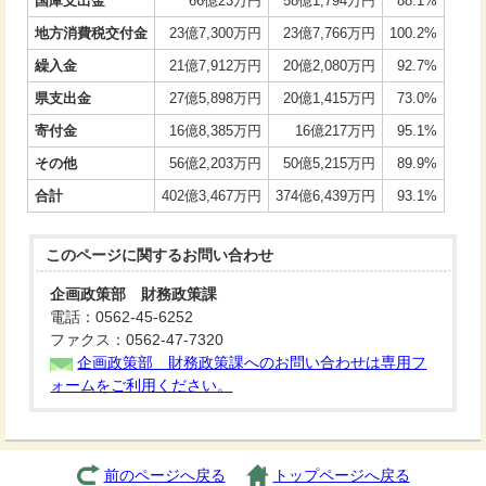
国庫支出金
66億23万円
58億1,794万円
88.1%
地方消費税交付金
23億7,300万円
23億7,766万円
100.2%
繰入金
21億7,912万円
20億2,080万円
92.7%
県支出金
27億5,898万円
20億1,415万円
73.0%
寄付金
16億8,385万円
16億217万円
95.1%
その他
56億2,203万円
50億5,215万円
89.9%
合計
402億3,467万円
374億6,439万円
93.1%
このページに関する
お問い合わせ
企画政策部 財務政策課
電話：0562-45-6252
ファクス：0562-47-7320
企画政策部 財務政策課へのお問い合わせは専用フ
ォームをご利用ください。
前のページへ戻る
トップページへ戻る