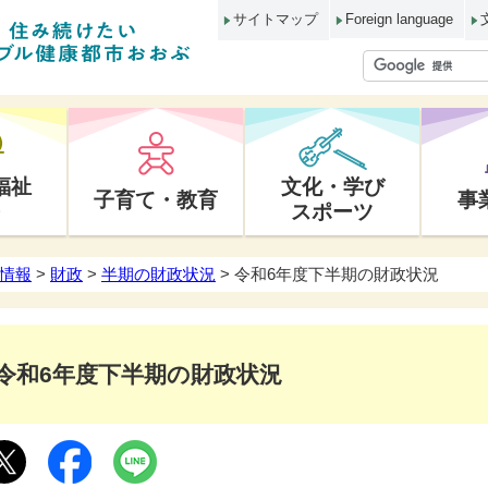
サイトマップ
Foreign language
福祉
文化・学び
子育て・教育
事
スポーツ
情報
>
財政
>
半期の財政状況
> 令和6年度下半期の財政状況
令和6年度下半期の財政状況