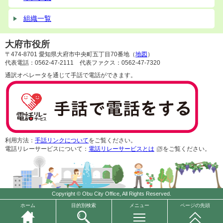
組織一覧
大府市役所
〒474-8701 愛知県大府市中央町五丁目70番地（
地図
）
代表電話：0562-47-2111 代表ファクス：0562-47-7320
通訳オペレータを通じて手話で電話ができます。
利用方法：
手話リンクについて
をご覧ください。
電話リレーサービスについて：
電話リレーサービスとは
をご覧ください。
Copyright © Obu City Office, All Rights Reserved.
ホーム
目的別検索
メニュー
ページの先頭