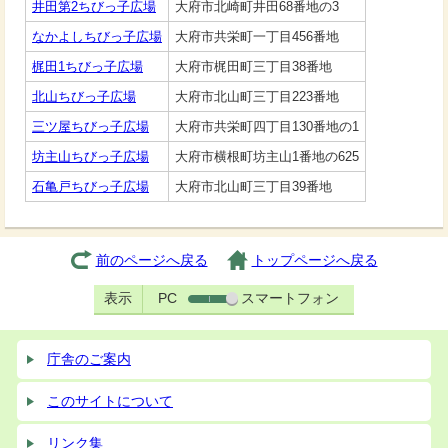
井田第2ちびっ子広場
大府市北崎町井田68番地の3
なかよしちびっ子広場
大府市共栄町一丁目456番地
梶田1ちびっ子広場
大府市梶田町三丁目38番地
北山ちびっ子広場
大府市北山町三丁目223番地
三ツ屋ちびっ子広場
大府市共栄町四丁目130番地の1
坊主山ちびっ子広場
大府市横根町坊主山1番地の625
石亀戸ちびっ子広場
大府市北山町三丁目39番地
前のページへ戻る
トップページへ戻る
表示
PC
スマートフォン
庁舎のご案内
このサイトについて
リンク集