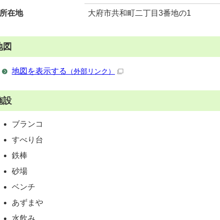
所在地
大府市共和町二丁目3番地の1
地図
地図を表示する
（外部リンク）
施設
ブランコ
すべり台
鉄棒
砂場
ベンチ
あずまや
水飲み