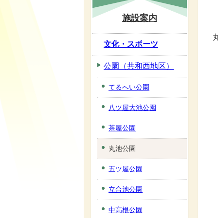
施設案内
文化・スポーツ
公園（共和西地区）
てるへい公園
八ツ屋大池公園
茶屋公園
丸池公園
五ツ屋公園
立合池公園
中高根公園