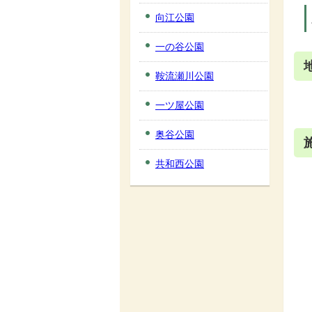
向江公園
一の谷公園
鞍流瀬川公園
一ツ屋公園
奥谷公園
共和西公園