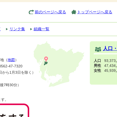
前のページへ戻る
トップページへ戻る
て
リンク集
組織一覧
人口
番地（
地図
）
人口
93,37
男性
47,43
2-47-7320
女性
45,93
日から1月3日を除く）
後7時30分）
ます。