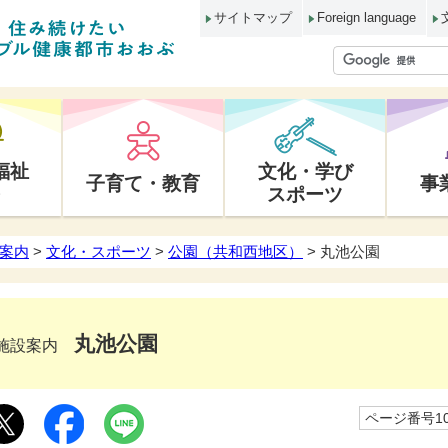
サイトマップ
Foreign language
福祉
文化・学び
子育て・教育
事
スポーツ
案内
>
文化・スポーツ
>
公園（共和西地区）
> 丸池公園
丸池公園
施設案内
ページ番号10