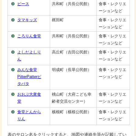
ピース
共和町（共長公民館）
食事・レクリエ
ーションなど
タマキッズ
梶田町
食事・レクリエ
ーションなど
ころりん食堂
共和町（共長公民館）
食事・レクリエ
ーションなど
よしだよしり
高丘町（吉田公民館）
食事・レクリエ
ん
ーションなど
みんな食堂
明成町（長草公民館）
食事・レクリエ
PitterPatterピ
ーションなど
タパタ
おおぶ大衆食
桃山町（大府こども幸
食事・レクリエ
堂
齢者交流センター）
ーションなど
食堂とんから
横根町（横根公民館）
食事・レクリエ
りん
ーションなど
表のサロン名をクリックすると、地図や連絡先等が記載してい