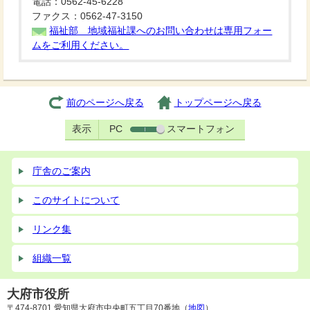
電話：0562-45-6228
ファクス：0562-47-3150
福祉部 地域福祉課へのお問い合わせは専用フォー
ムをご利用ください。
前のページへ戻る
トップページへ戻る
表示
PC
スマートフォン
庁舎のご案内
このサイトについて
リンク集
組織一覧
大府市役所
〒474-8701 愛知県大府市中央町五丁目70番地（
地図
）