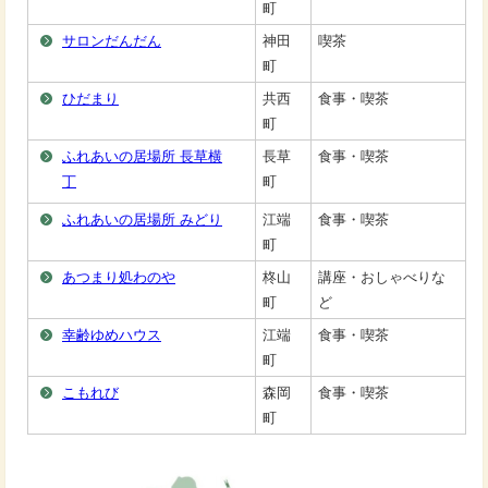
町
サロンだんだん
神田
喫茶
町
ひだまり
共西
食事・喫茶
町
ふれあいの居場所 長草横
長草
食事・喫茶
丁
町
ふれあいの居場所 みどり
江端
食事・喫茶
町
あつまり処わのや
柊山
講座・おしゃべりな
町
ど
幸齢ゆめハウス
江端
食事・喫茶
町
こもれび
森岡
食事・喫茶
町