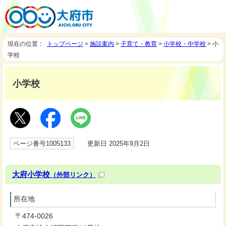
現在の位置：
トップページ
>
施設案内
>
子育て・教育
>
小学校・中学校
> 小
学校
小学校
ページ番号1005133
更新日 2025年9月2日
大府小学校
（外部リンク）
所在地
〒474-0026