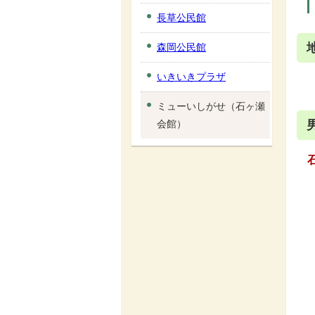
長草公民館
森岡公民館
いきいきプラザ
ミューいしがせ（石ヶ瀬
会館）