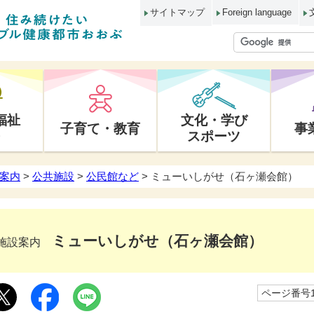
サイトマップ
Foreign language
福祉
文化・学び
子育て・教育
事
スポーツ
案内
>
公共施設
>
公民館など
> ミューいしがせ（石ヶ瀬会館）
ミューいしがせ（石ヶ瀬会館）
施設案内
ページ番号10