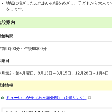
地域に根ざしたふれあいの場をめざし、子どもから大人ま
をします。
施設案内
開館時間
午前9時00分～午後9時00分
休館日
毎月第2・第4月曜日、8月13日～8月15日、12月28日～1月4日
関連情報
ミューいしがせ（石ヶ瀬会館）
（外部リンク）