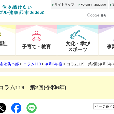
サイトマップ
Foreign language
福祉
文化・学び
子育て・教育
事
スポーツ
市消防本部
>
コラム119
>
令和6年度
> コラム119 第2回(令和6年)
コラム119 第2回(令和6年)
ページ番号10