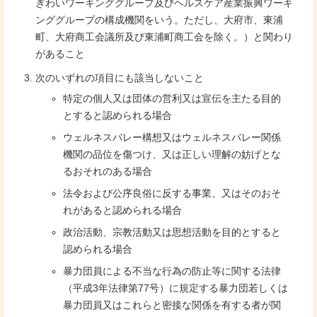
ぎわいワーキンググループ及びヘルスケア産業振興ワーキ
ンググループの構成機関をいう。ただし、大府市、東浦
町、大府商工会議所及び東浦町商工会を除く。）と関わり
があること
次のいずれの項目にも該当しないこと
特定の個人又は団体の営利又は宣伝を主たる目的
とすると認められる場合
ウェルネスバレー構想又はウェルネスバレー関係
機関の品位を傷つけ、又は正しい理解の妨げとな
るおそれのある場合
法令および公序良俗に反する事業、又はそのおそ
れがあると認められる場合
政治活動、宗教活動又は思想活動を目的とすると
認められる場合
暴力団員による不当な行為の防止等に関する法律
（平成3年法律第77号）に規定する暴力団若しくは
暴力団員又はこれらと密接な関係を有する者が関