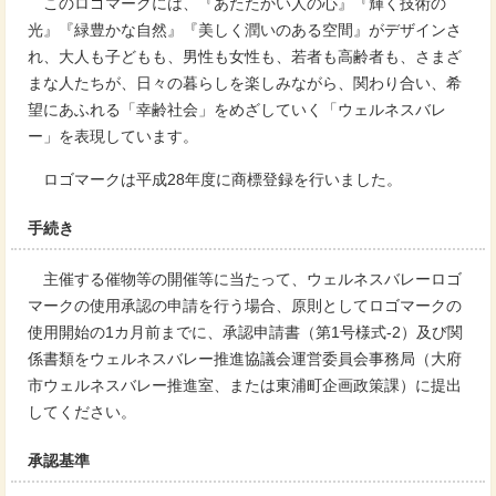
このロゴマークには、『あたたかい人の心』『輝く技術の
光』『緑豊かな自然』『美しく潤いのある空間』がデザインさ
れ、大人も子どもも、男性も女性も、若者も高齢者も、さまざ
まな人たちが、日々の暮らしを楽しみながら、関わり合い、希
望にあふれる「幸齢社会」をめざしていく「ウェルネスバレ
ー」を表現しています。
ロゴマークは平成28年度に商標登録を行いました。
手続き
主催する催物等の開催等に当たって、ウェルネスバレーロゴ
マークの使用承認の申請を行う場合、原則としてロゴマークの
使用開始の1カ月前までに、承認申請書（第1号様式-2）及び関
係書類をウェルネスバレー推進協議会運営委員会事務局（大府
市ウェルネスバレー推進室、または東浦町企画政策課）に提出
してください。
承認基準