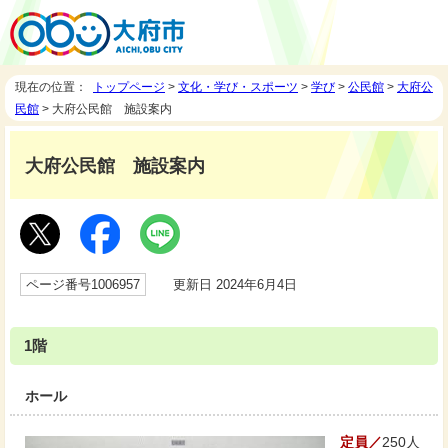
現在の位置：
トップページ
>
文化・学び・スポーツ
>
学び
>
公民館
>
大府公
民館
> 大府公民館 施設案内
大府公民館 施設案内
ページ番号1006957
更新日 2024年6月4日
1階
ホール
定員／
250人