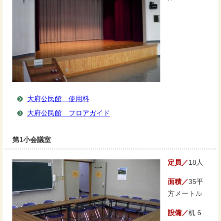
大府公民館 使用料
大府公民館 フロアガイド
第1小会議室
定員／
18人
面積／
35平
方メートル
設備／
机 6