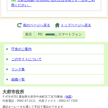
大府公民館へのお問い合わせは専用フォームをご利
用ください。
前のページへ戻る
トップページへ戻る
表示
PC
スマートフォン
庁舎のご案内
このサイトについて
リンク集
組織一覧
大府市役所
〒474-8701 愛知県大府市中央町五丁目70番地（
地図
）
代表電話：0562-47-2111 代表ファクス：0562-47-7320
通訳オペレータを通じて手話で電話ができます。