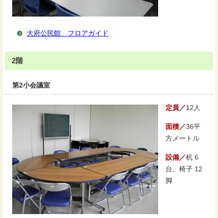
大府公民館 フロアガイド
2階
第2小会議室
定員／
12人
面積／
36平
方メートル
設備／
机 6
台、椅子 12
脚