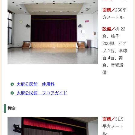
面積／
256平
方メートル
設備／
机 22
台、椅子
200脚、ピア
ノ 1台、卓球
台 4台、舞
台、音響設
備
大府公民館 使用料
大府公民館 フロアガイド
舞台
面積／
31.5
平方メート
ル