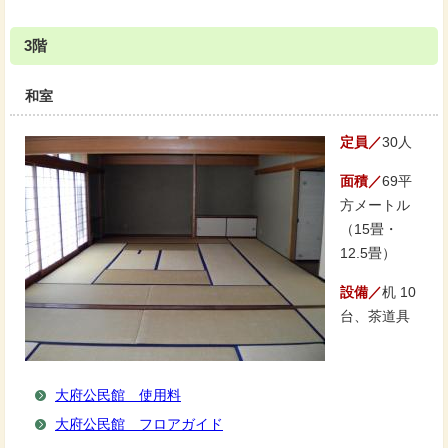
3階
和室
定員／
30人
面積／
69平
方メートル
（15畳・
12.5畳）
設備／
机 10
台、茶道具
大府公民館 使用料
大府公民館 フロアガイド