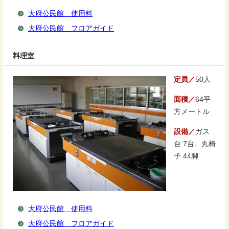
大府公民館 使用料
大府公民館 フロアガイド
料理室
定員／
50人
面積／
64平
方メートル
設備／
ガス
台 7台、丸椅
子 44脚
大府公民館 使用料
大府公民館 フロアガイド