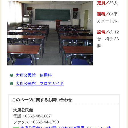
定員／
36人
面積／
64平
方メートル
設備／
机 12
台、椅子 36
脚
大府公民館 使用料
大府公民館 フロアガイド
このページに関する
お問い合わせ
大府公民館
電話：0562-48-1007
ファクス：0562-44-1790