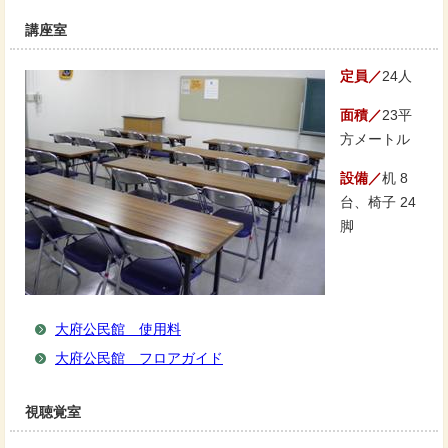
講座室
定員／
24人
面積／
23平
方メートル
設備／
机 8
台、椅子 24
脚
大府公民館 使用料
大府公民館 フロアガイド
視聴覚室