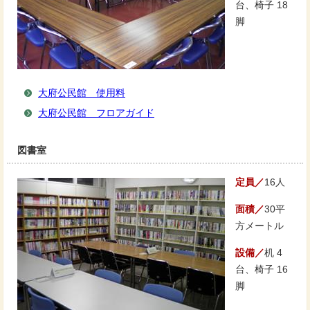
台、椅子 18
脚
大府公民館 使用料
大府公民館 フロアガイド
図書室
定員／
16人
面積／
30平
方メートル
設備／
机 4
台、椅子 16
脚