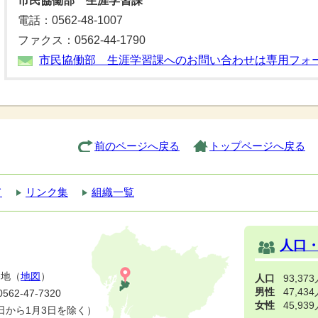
市民協働部 生涯学習課
電話：0562-48-1007
ファクス：0562-44-1790
市民協働部 生涯学習課へのお問い合わせは専用フォ
前のページへ戻る
トップページへ戻る
て
リンク集
組織一覧
人口
番地（
地図
）
人口
93,37
男性
47,43
2-47-7320
女性
45,93
日から1月3日を除く）