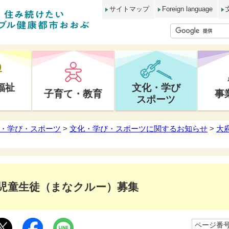
サイトマップ
Foreign language
福祉
文化・学び
子育て・教育
事
スポーツ
・学び・スポーツ
>
文化・学び・スポーツに関するお知らせ
>
大
児童生徒（まなクルー）募集
ページ番号1