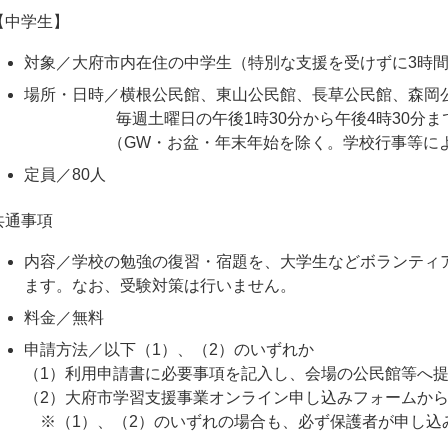
【中学生】
対象／大府市内在住の中学生（特別な支援を受けずに3時
場所・日時／横根公民館、東山公民館、長草公民館、森岡
毎週土曜日の午後1時30分から午後4時30分ま
（GW・お盆・年末年始を除く。学校行事等により
定員／80人
共通事項
内容／学校の勉強の復習・宿題を、大学生などボランティ
ます。なお、受験対策は行いません。
料金／無料
申請方法／以下（1）、（2）のいずれか
（1）利用申請書に必要事項を記入し、会場の公民館等へ
（2）大府市学習支援事業オンライン申し込みフォームか
※（1）、（2）のいずれの場合も、必ず保護者が申し込