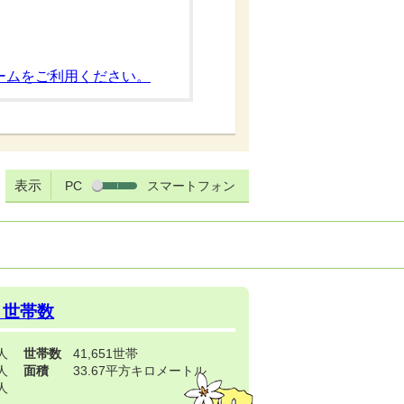
ームをご利用ください。
表示
PC
スマートフォン
・世帯数
3人
世帯数
41,651世帯
4人
面積
33.67平方キロメートル
9人