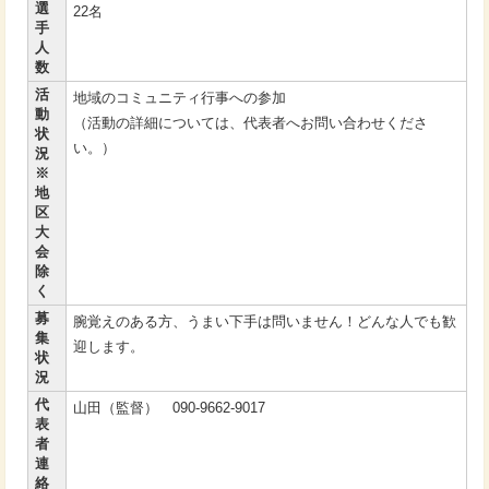
選
22名
手
人
数
活
地域のコミュニティ行事への参加
動
（活動の詳細については、代表者へお問い合わせくださ
状
い。）
況
※
地
区
大
会
除
く
募
腕覚えのある方、うまい下手は問いません！どんな人でも歓
集
迎します。
状
況
代
山田（監督） 090-9662-9017
表
者
連
絡