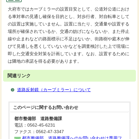
大府市ではカーブミラーの設置目安として、公道対公道におけ
る車対車の見通し確保を目的とし、対歩行者、対自転車として
の設置は実施していません。設置に当たり、交通量や設置する
場所が確保されているか、交通の妨げにならないか、また停止
線や止まれなどの路面標示に不足はないか、街路樹や庭木が伸
びて見通しを悪くしていないかなどを調査検討した上で現場に
即した交通安全対策を計画しています。なお、設置するために
は隣地の承諾を得る必要があります。
関連リンク
道路反射鏡（カーブミラー）について
このページに関する
お問い合わせ
都市整備部 道路整備課
電話：0562-45-6231
ファクス：0562-47-3347
都市整備部 道路整備課へのお問い合わせは専用フ