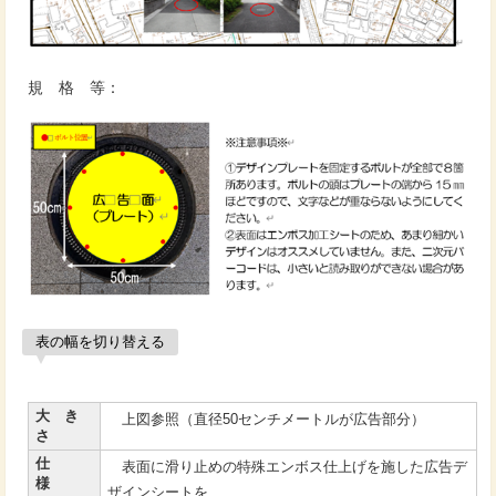
規 格 等：
表の幅を切り替える
大 き
上図参照（直径50センチメートルが広告部分）
さ
仕
表面に滑り止めの特殊エンボス仕上げを施した広告デ
様
ザインシートを、