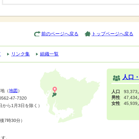
前のページへ戻る
トップページへ戻る
て
リンク集
組織一覧
人口
番地（
地図
）
人口
93,37
男性
47,43
2-47-7320
女性
45,93
日から1月3日を除く）
後7時30分）
ます。