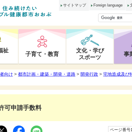
サイトマップ
Foreign language
福祉
文化・学び
子育て・教育
事
スポーツ
者向け
>
都市計画・建築・開発・道路
>
開発行政
>
宅地造成及び
許可申請手数料
ページ番号10