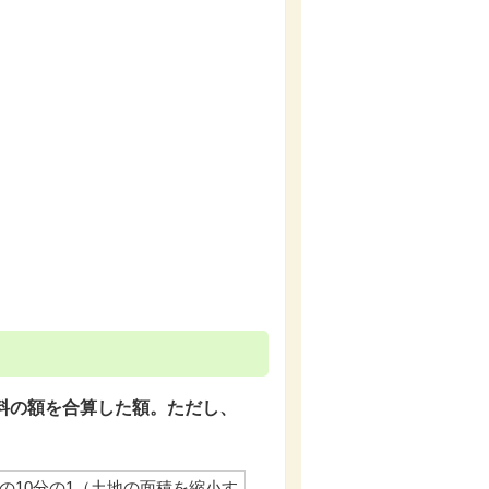
料の額を合算した額。ただし、
の10分の1（土地の面積を縮小す