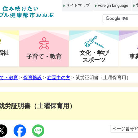
サイトマップ
Foreign language
福祉
文化・学び
子育て・教育
事
スポーツ
て・教育
>
保育施設
>
在園中の方
> 就労証明書（土曜保育用）
就労証明書（土曜保育用）
ページ番号10