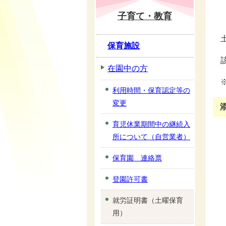
子育て・教育
保育施設
在園中の方
利用時間・保育認定等の
変更
育児休業期間中の継続入
所について（自営業者）
保育園 連絡票
登園許可書
就労証明書（土曜保育
用）