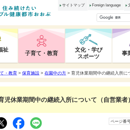
サイトマップ
Foreign language
福祉
文化・学び
子育て・教育
事
スポーツ
て・教育
>
保育施設
>
在園中の方
> 育児休業期間中の継続入所に
育児休業期間中の継続入所について（自営業者
ページ番号1