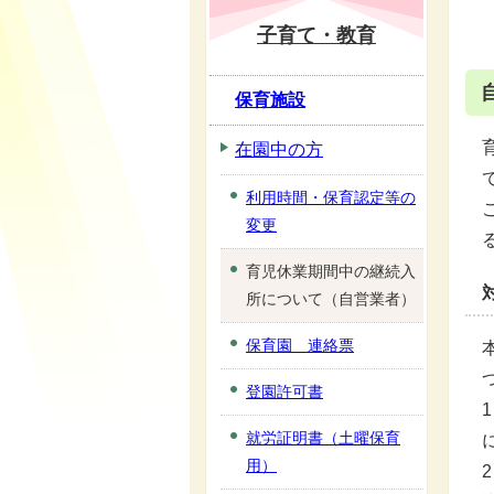
子育て・教育
保育施設
在園中の方
利用時間・保育認定等の
変更
育児休業期間中の継続入
所について（自営業者）
保育園 連絡票
登園許可書
就労証明書（土曜保育
用）