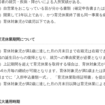
護者の就労・疾病・障がいによる入所実績がある。
3）自営業をおこなっている旨が分かる書類（確定申告書または
4）開業して1年以上であり、かつ育児休業終了後も同一事業を
5）育休対象児が2歳児以下である。
育児休業期間について
1）育休対象児が満1歳に達した月の月末日まで在籍児は在籍で
歳の誕生日からの復帰となり、就労への事由変更が必要となり
2）上記期間を超えて育児休業を取得する場合は、育休対象児
み6カ月毎の継続が可能となります。育休対象児が満1歳または満
日までに「入所申込書類一式」、「育児休業取得証明書」を提
3）育休対象児が満2歳に達した月の月末日以降は育児休業によ
拡大適用時期