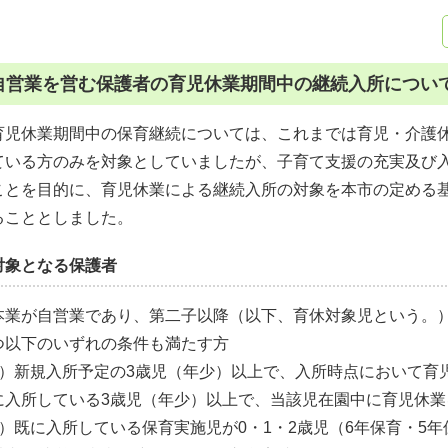
自営業を営む保護者の育児休業期間中の継続入所につい
育児休業期間中の保育継続については、これまでは育児・介護
ている方のみを対象としていましたが、子育て支援の充実及び
ことを目的に、育児休業による継続入所の対象を本市の定める
ることとしました。
対象となる保護者
本業が自営業であり、第二子以降（以下、育休対象児という。
つ以下のいずれの条件も満たす方
1）新規入所予定の3歳児（年少）以上で、入所時点において育
に入所している3歳児（年少）以上で、当該児在園中に育児休業
2）既に入所している保育実施児が0・1・2歳児（6年保育・5