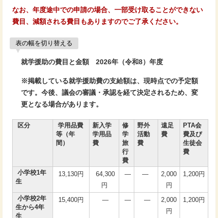
なお、年度途中での申請の場合、一部受け取ることができない
費目、減額される費目もありますのでご了承ください。
表の幅を切り替える
就学援助の費目と金額 2026年（令和8）年度
※掲載している就学援助費の支給額は、現時点での予定額
です。今後、議会の審議・承認を経て決定されるため、変
更となる場合があります。
区分
学用品費
新入学
修
野外
遠足
PTA会
等（年
学用品
学
活動
費
費及び
間）
費
旅
費
生徒会
行
費
費
小学校1年
13,130円
64,300
―
―
2,000
1,200円
生
円
円
小学校2年
15,400円
―
―
―
2,000
1,200円
生から4年
円
生