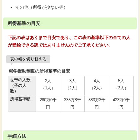
その他（所得が少ない等）
所得基準の目安
下記の表はあくまで目安であり、この表の基準以下の全ての人
が受給できる訳ではありませんのでご了承ください。
表の幅を切り替える
就学援助制度の所得基準の目安
世帯の人数
2人
3人
4人
5人
（子の人
（1人）
（2人）
（2人）
（3人）
数）
所得基準額
280万0千
335万8千
383万3千
423万0千
円
円
円
円
手続方法