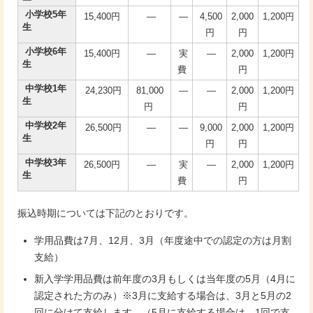
小学校5年
15,400円
―
―
4,500
2,000
1,200円
生
円
円
小学校6年
15,400円
―
実
―
2,000
1,200円
生
費
円
中学校1年
24,230円
81,000
―
―
2,000
1,200円
生
円
円
中学校2年
26,500円
―
―
9,000
2,000
1,200円
生
円
円
中学校3年
26,500円
―
実
―
2,000
1,200円
生
費
円
振込時期については下記のとおりです。
学用品費は7月、12月、3月（年度途中での認定の方は月割
支給）
新入学学用品費は前年度の3月もしくは当年度の5月（4月に
認定された方のみ）※3月に支給する場合は、3月と5月の2
回に分けて支給します。（5月に支給する場合は、1回で支