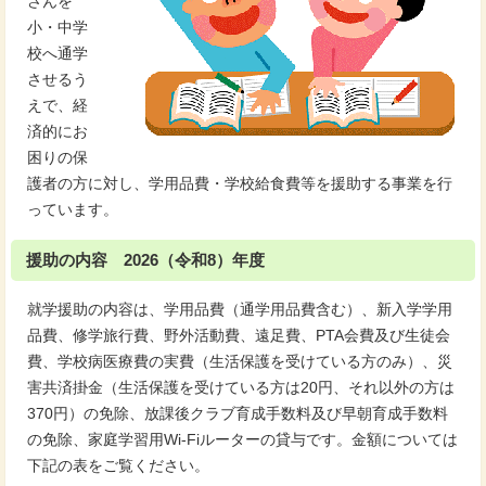
さんを
小・中学
校へ通学
させるう
えで、経
済的にお
困りの保
護者の方に対し、学用品費・学校給食費等を援助する事業を行
っています。
援助の内容 2026（令和8）年度
就学援助の内容は、学用品費（通学用品費含む）、新入学学用
品費、修学旅行費、野外活動費、遠足費、PTA会費及び生徒会
費、学校病医療費の実費（生活保護を受けている方のみ）、災
害共済掛金（生活保護を受けている方は20円、それ以外の方は
370円）の免除、放課後クラブ育成手数料及び早朝育成手数料
の免除、家庭学習用Wi-Fiルーターの貸与です。金額については
下記の表をご覧ください。