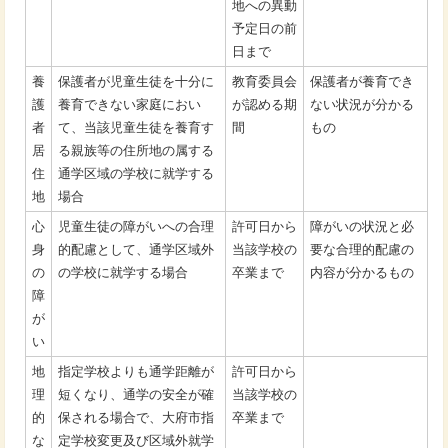
地への異動
予定日の前
日まで
養
保護者が児童生徒を十分に
教育委員会
保護者が養育でき
護
養育できない家庭におい
が認める期
ない状況が分かる
者
て、当該児童生徒を養育す
間
もの
居
る親族等の住所地の属する
住
通学区域の学校に就学する
地
場合
心
児童生徒の障がいへの合理
許可日から
障がいの状況と必
身
的配慮として、通学区域外
当該学校の
要な合理的配慮の
の
の学校に就学する場合
卒業まで
内容が分かるもの
障
が
い
地
指定学校よりも通学距離が
許可日から
理
短くなり、通学の安全が確
当該学校の
的
保される場合で、大府市指
卒業まで
な
定学校変更及び区域外就学