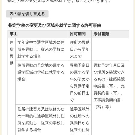
指定学校の変更又は区域外就学をすることができます。
表の幅を切り替える
指定学校の変更及び区域外就学に関する許可事由
事由
許可期間
添付書類
住
学年途中で通学区域外に住
住所の異動
所
所を異動し、従来の学校に
日から学年
異
就学する場合
末まで
動
住所異動の予定地の属する
異動予定日
異動予定年月日及
通学区域の学校に就学する
の属する学
び場所を確認でき
場合
年の初めか
るもの（建築確認
ら異動予定
申請書（写）、売
日の前日ま
買契約書（写）、
で
工事請負契約書
（写）等）
住居の建替え又は改修のた
通学区域外
め一時的に通学区域外に住
の住所への
所を異動し、従来の学校に
異動日から
就学する場合
従来の住所