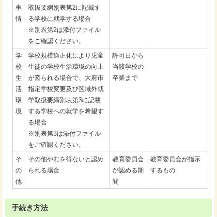
事
取扱要綱別表第2に記載す
情
る学校に就学する場合
※別表第2は添付ファイル
をご確認ください。
学
学校規模適正化により児童
許可日から
校
生徒の学校生活環境の向上
当該学校の
生
が図られる場合で、大府市
卒業まで
活
指定学校変更及び区域外就
環
学取扱要綱別表第3に記載
境
する学校への就学を希望す
る場合
※別表第3は添付ファイル
をご確認ください。
そ
その他やむを得ないと認め
教育委員会
教育委員会が指示
の
られる場合
が認める期
するもの
他
間
手続き方法