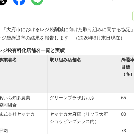
「大府市におけるレジ袋削減に向けた取り組みに関する協定」
レジ袋辞退率の結果を報告します。（2026年3月末日現在）
レジ袋有料化店舗名一覧と実績
事業者名
取り組み店
舗名
辞退
目標
（％
あいち知多農業
グリーンプラザおおぶ
65
協同組合
株式会社ヤマナカ
ヤマナカ大府店（リソラ大府
80
ショッピングテラス内）
平均
73