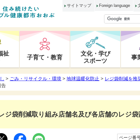
サイトマップ
Foreign language
福祉
文化・学び
子育て・教育
事
スポーツ
し
>
ごみ・リサイクル・環境
>
地球温暖化防止
>
レジ袋削減を推
報告
レジ袋削減取り組み店舗名及び各店舗のレジ袋
ページ番号1