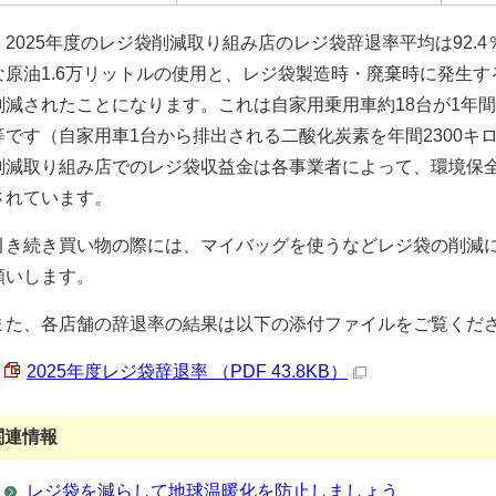
2025年度のレジ袋削減取り組み店のレジ袋辞退率平均は92.
な原油1.6万リットルの使用と、レジ袋製造時・廃棄時に発生する
削減されたことになります。これは自家用乗用車約18台が1年
等です（自家用車1台から排出される二酸化炭素を年間2300キ
削減取り組み店でのレジ袋収益金は各事業者によって、環境保
されています。
引き続き買い物の際には、マイバッグを使うなどレジ袋の削減
願いします。
また、各店舗の辞退率の結果は以下の添付ファイルをご覧くだ
2025年度レジ袋辞退率 （PDF 43.8KB）
関連情報
レジ袋を減らして地球温暖化を防止しましょう