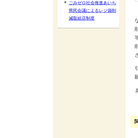
ごみゼロ社会推進あいち
県民会議によるレジ袋削
減取組店制度