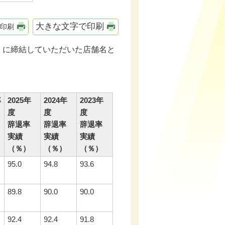
大きな文字で印刷
印刷
に締結していただいた店舗名と
率
2025年
2024年
2023年
度
度
度
）
辞退率
辞退率
辞退率
実績
実績
実績
（％）
（％）
（％）
95.0
94.8
93.6
89.8
90.0
90.0
92.4
92.4
91.8