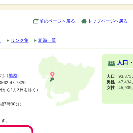
前のページへ戻る
トップページへ戻る
て
リンク集
組織一覧
人口
番地（
地図
）
人口
93,37
男性
47,43
2-47-7320
女性
45,93
日から1月3日を除く）
後7時30分）
ます。