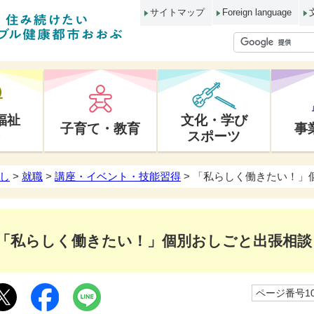
サイトマップ
Foreign language
福祉
文化・学び
子育て・教育
事
スポーツ
し
>
就職
>
講座・イベント・技能習得
> 「私らしく働きたい！」
「私らしく働きたい！」個別おしごと出張相談
ページ番号10