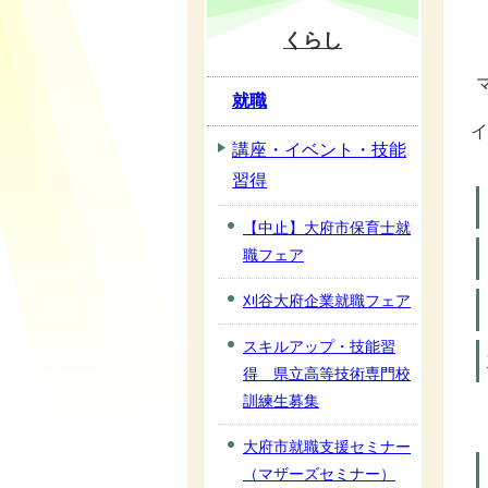
くらし
就職
講座・イベント・技能
習得
【中止】大府市保育士就
職フェア
刈谷大府企業就職フェア
スキルアップ・技能習
得 県立高等技術専門校
訓練生募集
大府市就職支援セミナー
（マザーズセミナー）