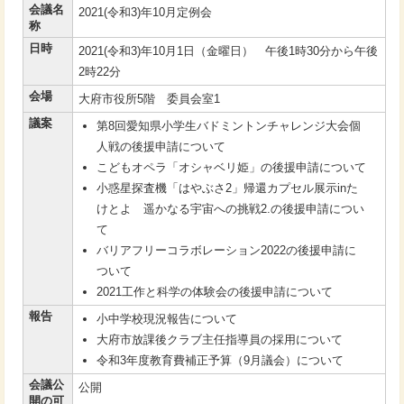
会議名
2021(令和3)年10月定例会
称
日時
2021(令和3)年10月1日（金曜日） 午後1時30分から午後
2時22分
会場
大府市役所5階 委員会室1
議案
第8回愛知県小学生バドミントンチャレンジ大会個
人戦の後援申請について
こどもオペラ「オシャベリ姫」の後援申請について
小惑星探査機「はやぶさ2」帰還カプセル展示inた
けとよ 遥かなる宇宙への挑戦2.の後援申請につい
て
バリアフリーコラボレーション2022の後援申請に
ついて
2021工作と科学の体験会の後援申請について
報告
小中学校現況報告について
大府市放課後クラブ主任指導員の採用について
令和3年度教育費補正予算（9月議会）について
会議公
公開
開の可