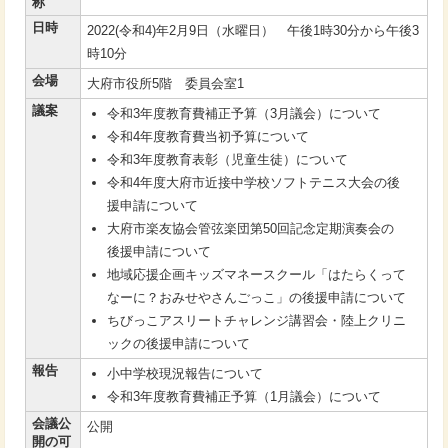
称
日時
2022(令和4)年2月9日（水曜日） 午後1時30分から午後3
時10分
会場
大府市役所5階 委員会室1
議案
令和3年度教育費補正予算（3月議会）について
令和4年度教育費当初予算について
令和3年度教育表彰（児童生徒）について
令和4年度大府市近接中学校ソフトテニス大会の後
援申請について
大府市楽友協会管弦楽団第50回記念定期演奏会の
後援申請について
地域応援企画キッズマネースクール「はたらくって
なーに？おみせやさんごっこ」の後援申請について
ちびっこアスリートチャレンジ講習会・陸上クリニ
ックの後援申請について
報告
小中学校現況報告について
令和3年度教育費補正予算（1月議会）について
会議公
公開
開の可