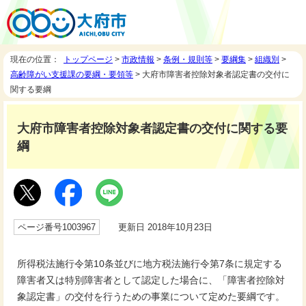
現在の位置：
トップページ
>
市政情報
>
条例・規則等
>
要綱集
>
組織別
>
高齢障がい支援課の要綱・要領等
> 大府市障害者控除対象者認定書の交付に
関する要綱
大府市障害者控除対象者認定書の交付に関する要
綱
ページ番号1003967
更新日 2018年10月23日
所得税法施行令第10条並びに地方税法施行令第7条に規定する
障害者又は特別障害者として認定した場合に、「障害者控除対
象認定書」の交付を行うための事業について定めた要綱です。