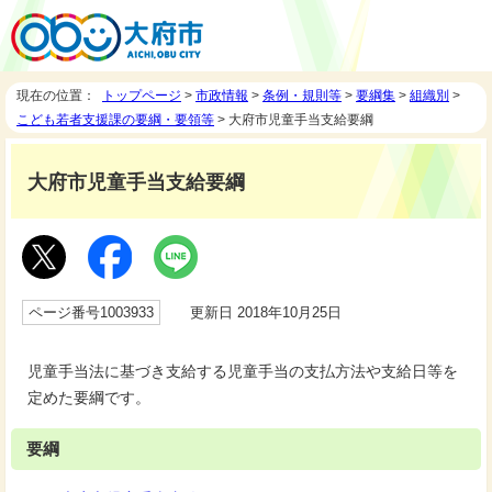
現在の位置：
トップページ
>
市政情報
>
条例・規則等
>
要綱集
>
組織別
>
こども若者支援課の要綱・要領等
> 大府市児童手当支給要綱
大府市児童手当支給要綱
ページ番号1003933
更新日 2018年10月25日
児童手当法に基づき支給する児童手当の支払方法や支給日等を
定めた要綱です。
要綱