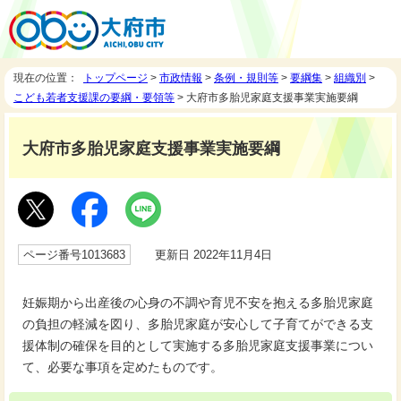
現在の位置：
トップページ
>
市政情報
>
条例・規則等
>
要綱集
>
組織別
>
こども若者支援課の要綱・要領等
> 大府市多胎児家庭支援事業実施要綱
大府市多胎児家庭支援事業実施要綱
ページ番号1013683
更新日 2022年11月4日
妊娠期から出産後の心身の不調や育児不安を抱える多胎児家庭
の負担の軽減を図り、多胎児家庭が安心して子育てができる支
援体制の確保を目的として実施する多胎児家庭支援事業につい
て、必要な事項を定めたものです。